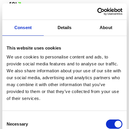
Consent
Details
About
This website uses cookies
We use cookies to personalise content and ads, to
provide social media features and to analyse our traffic.
We also share information about your use of our site with
our social media, advertising and analytics partners who
may combine it with other information that you’ve
Fout 404
We konden de pagina waar je
provided to them or that they’ve collected from your use
of their services.
naar op zoek bent niet vinden!
Geen paniek.
Als je denkt dat het onze fout is, stuur
Consent
ons dan een bericht op
deze pagina
.
Necessary
Selection