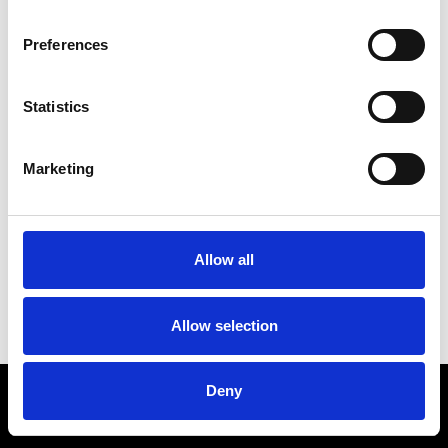
Preferences
Misschien zocht je naar een van deze
populaire
Statistics
pagina's?
Startpagina
Marketing
Allow all
Allow selection
Deny
TERMS & CONDITIONS
FAQ